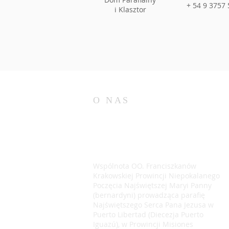
+ 54 9 3757 
i Klasztor
O NAS
Wspólnota OO. Franciszkanów
Krakowskiej Prowincji Niepokalanego
Poczęcia Najświętszej Maryi Panny
(bernardyni) prowadząca parafię
Najświętszego Serca Pana Jezusa w
Puerto Libertad (Diecezja Puerto
Iguazú), w Prowincji Misiones