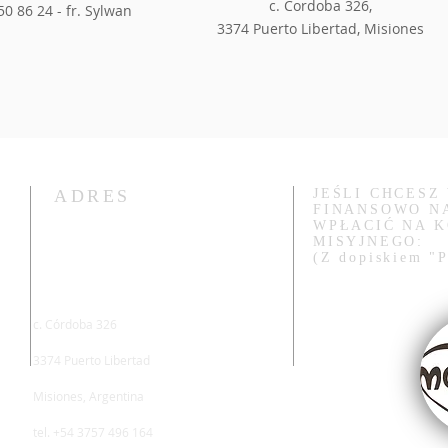
c. Cordoba 326,
50 86 24 - fr. Sylwan
3374 Puerto Libertad, Misiones
ADRES
JEŚLI CHCESZ
FINANSOWO N
WPŁACIĆ NA 
MISYJNEGO:
(Z dopiskiem "P
c. Córdoba 326
3374 Puerto Libertad
Misiones, Argentina
tel. +54 3757 496 164