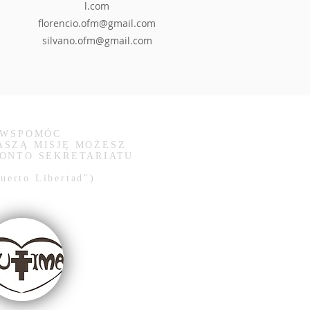
l.com
florencio.ofm@gmail.com
silvano.ofm@gmail.com
 WSPOMÓC
ASZĄ MISJĘ MOŻESZ
KONTO SEKRETARIATU
uerto Libertad")